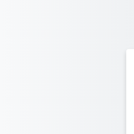
Үндсэн агуулга руу шилжих