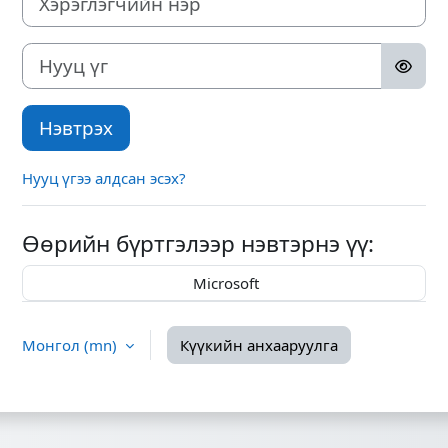
Нууц үг
Нэвтрэх
Нууц үгээ алдсан эсэх?
Өөрийн бүртгэлээр нэвтэрнэ үү:
Microsoft
Монгол ‎(mn)‎
Күүкийн анхааруулга