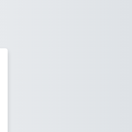
IVERSITY руу нэвтрэх