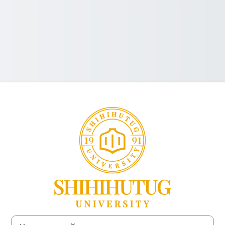
SHIHIHUTUG UN
Хэрэглэгчийн нэр